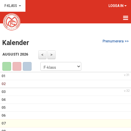
F-KLASS
LOGGA IN
HEM
Kalender
Prenumerera >>
NYHETER
AUGUSTI 2026
KALENDER
BILDGALLERI
v.31
01
DOKUMENT
02
v.32
03
KONTAKT
04
05
06
07