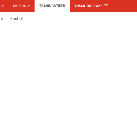
K
MOTION
TRÄNINGSTIDER
ANMÄL DIG HÄR !
nt
Kontakt