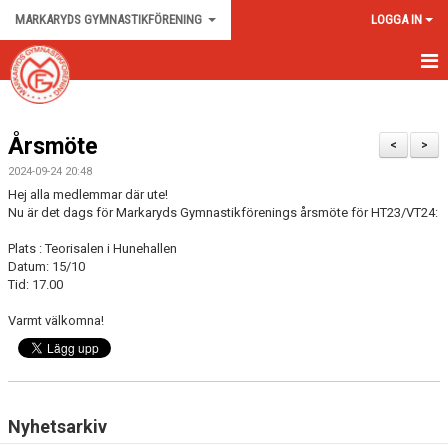
MARKARYDS GYMNASTIKFÖRENING
LOGGA IN
HEM
Årsmöte
NYHETER
<
>
2024-09-24 20:48
OM KLUBBEN
Hej alla medlemmar där ute!
Nu är det dags för Markaryds Gymnastikförenings årsmöte för HT23/VT24:
KONTAKT
Plats : Teorisalen i Hunehallen
Datum: 15/10
GÄSTBOK
Tid: 17.00
BILDGALLERI
Varmt välkomna!
DOKUMENT
Nyhetsarkiv