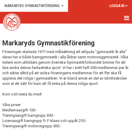
MARKARYDS GYMNASTIKFÖRENING
LOGGA IN
HEM
Markaryds Gymnastikförening
NYHETER
Föreningen startade 1971 med målsättning att erbjuda "gymnastik år alla"
OM KLUBBEN
därav har vi både barngymnastik i alla åldrar samt motionsgymnastik. Våra
ledare som utbildats genom Svenska Gymnastikförbundet brinner för att
lära andra denna fantastiska sport. Vi har i snitt haft 300 medlemmar per år
KONTAKT
och siktar alltid på att utöka föreningens medlemmar för att fler ska få
uppleva det roliga i gymnastiken. Vi är bland annat en del av Idrottsskolan
GÄSTBOK
som är ett sätt för barn att få testa på denna roliga sport.
BILDGALLERI
Kom och testa du med!
Våra priser:
DOKUMENT
Medlemsavgift 100:-
Träningsavgift barngrupp 300:-
Licensavgift barngrupp fr. F-klass och uppåt 255:-
Träningsavgift motionsgrupp 500:-