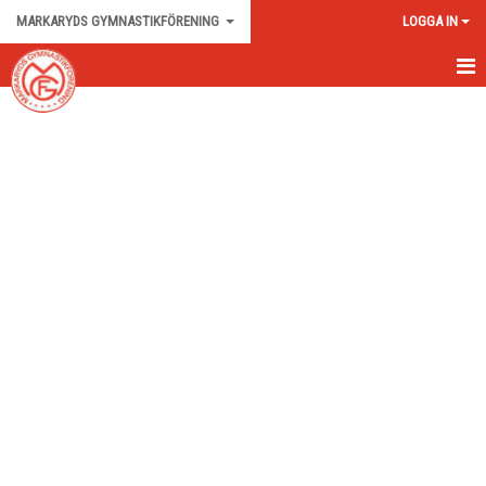
MARKARYDS GYMNASTIKFÖRENING
LOGGA IN
HEM
NYHETER
OM KLUBBEN
KONTAKT
GÄSTBOK
BILDGALLERI
DOKUMENT